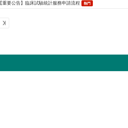
【重要公告】臨床試驗統計服務申請流程
熱門
快速連結
｜
QUICK LINKS
人體試驗受試者資料查詢
合約系統VPN連線軟體下載
臺中榮民總醫院全球資訊網
首長信箱
中榮
中榮
受試者諮詢或申訴
O App
Android App