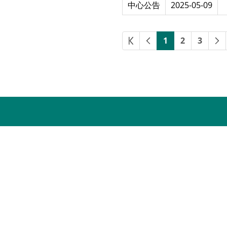
中心公告
2025-05-09
1
2
3
聯絡資訊-臺中榮民總醫院 臨床試驗中心
｜
Contact Info
總機 ：( 04 ) 2359-2525分機4780
地址 ：407219 臺中市西屯區臺灣大道四段1650號
信箱 ：tcvghcrc@vghtc.gov.tw
IS
追蹤我們
｜
FOLLOW US