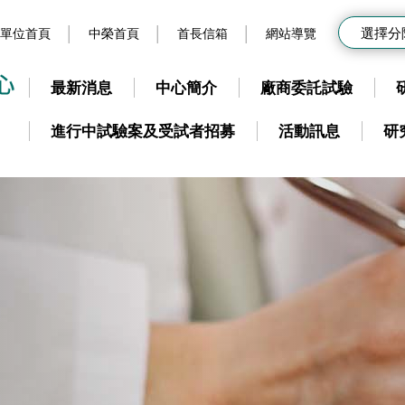
選擇分
單位首頁
中榮首頁
首長信箱
網站導覽
最新消息
中心簡介
廠商委託試驗
進行中試驗案及受試者招募
活動訊息
研